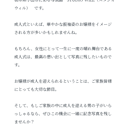
ウィル） です。
プロフィールフォト
婚活写真
成人式といえば、華やかな振袖姿のお嬢様をイメージ
証明写真
シニア・還暦写真
される方が多いかもしれませんね。
もちろん、女性にとって一生に一度の晴れ舞台である
成人式は、最高の思い出として写真に残したいもので
す。
見学予約
お嬢様が成人を迎えられるということは、ご家族皆様
にとっても大切な節目。
撮影予約
そして、もしご家族の中に成人を迎える男の子がいら
っしゃるなら、ぜひこの機会に一緒に記念写真を残し
ませんか？
お問い合わせ