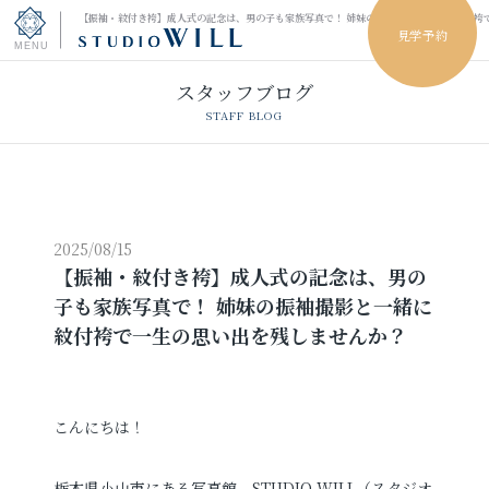
【振袖・紋付き袴】成人式の記念は、男の子も家族写真で！ 姉妹の振袖撮影と一緒に紋付袴
見学予約
スタッフブログ
トップページ
STAFF BLOG
振袖フォト
キッズ＆ファミリーフォト
2025/08/15
【振袖・紋付き袴】成人式の記念は、男の
ウェディングフォト
子も家族写真で！ 姉妹の振袖撮影と一緒に
紋付袴で一生の思い出を残しませんか？
振袖レンタル
卒業袴レンタル
男性袴レンタル
レンタルスタジオ
こんにちは！
その他の撮影
栃木県小山市にある写真館 STUDIO WILL（スタジオ