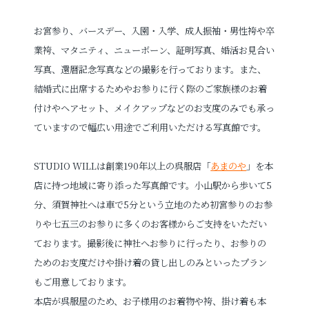
お宮参り、バースデー、入園・入学、成人振袖・男性袴や卒
業袴、マタニティ、ニューボーン、証明写真、婚活お見合い
写真、還暦記念写真などの撮影を行っております。また、
結婚式に出席するためやお参りに行く際のご家族様のお着
付けやヘアセット、メイクアップなどのお支度のみでも承っ
ていますので幅広い用途でご利用いただける写真館です。
STUDIO WILLは創業190年以上の呉服店「
あまのや
」を本
店に持つ地域に寄り添った写真館です。小山駅から歩いて5
分、須賀神社へは車で5分という立地のため初宮参りのお参
りや七五三のお参りに多くのお客様からご支持をいただい
ております。撮影後に神社へお参りに行ったり、お参りの
ためのお支度だけや掛け着の貸し出しのみといったプラン
もご用意しております。
本店が呉服屋のため、お子様用のお着物や袴、掛け着も本