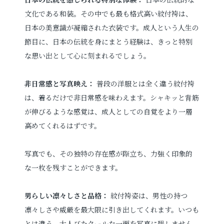
文化である和装。その中でも最も格式高い紋付袴は、
日本の美意識が凝縮された衣装です。成人という人生の
節目に、日本の伝統を身にまとう経験は、きっと特別
な思い出として心に刻まれるでしょう。
非日常感と写真映え：
普段の洋服とは全く違う紋付袴
は、着るだけで非日常感を味わえます。シャキッと背筋
が伸びるような感覚は、成人としての自覚をより一層
高めてくれるはずです。
写真でも、その独特の存在感が際立ち、力強く印象的
な一枚を残すことができます。
男らしい凛々しさと品格：
紋付袴姿は、男性の持つ
凛々しさや威厳を最大限に引き出してくれます。いつも
とは違う、大人びたクールな一面を写真に残しません