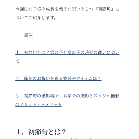
今回はお子様の成長を願うお祝いの１つ『初節句』に
プロフィールフォト
婚活写真
ついてご紹介します。
証明写真
シニア・還暦写真
——目次——
１．初節句とは？男の子と女の子の時期の違いについ
て
２．節句のお祝いを彩る衣装やアイテムは？
見学予約
３．初節句の撮影場所：お家での撮影とスタジオ撮影
のメリット・デメリット
撮影予約
１．初節句とは？
お問い合わせ