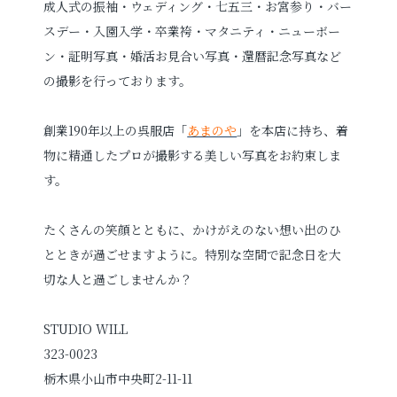
成人式の振袖・ウェディング・七五三・お宮参り・バー
スデー・入園入学・
卒業袴・
マタニティ・ニューボー
ン・
証明写真・婚活お見合い写真・
還暦記念写真など
の撮影を行っております。
創業190年以上の呉服店「
あまのや
」を本店に持ち、着
物に精通したプロが撮影する美しい写真をお約束しま
す。
たくさんの笑顔とともに、かけがえのない想い出のひ
とときが過ごせますように。特別な空間で記念日を大
切な人と過ごしませんか？
STUDIO WILL
323-0023
栃木県小山市中央町2-11-11