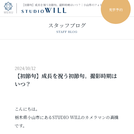
【初節句】成長を祝う初節句。撮影時期はいつ？｜小山市のフォトスタジオ
見学予約
スタッフブログ
トップページ
STAFF BLOG
振袖フォト
キッズ＆ファミリーフォト
2024/10/12
【初節句】成長を祝う初節句。撮影時期は
ウェディングフォト
いつ？
振袖レンタル
卒業袴レンタル
男性袴レンタル
レンタルスタジオ
こんにちは。
栃木県小山市にあるSTUDIO WILLのカメラマンの高橋
です。
その他の撮影