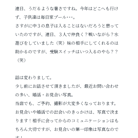
連日、うだるような暑さですね。今年はどこへも行け
プロフィールフォト
婚活写真
ず、子供達は毎日家プール･･･。
さすがに中３の息子は入ることはないだろうと思って
証明写真
シニア・還暦写真
いたのですが、連日、３人で仲良く？戦いながら？水
遊びをしていました（笑）妹の相手にしてくれるのは
助かるのですが、受験スイッチはいつ入るのやら？？
（笑）
話は変わりまして。
見学予約
少し前にお話させて頂きましたが、最近お問い合わせ
の多い、婚活・お見合い写真。
当店でも、ご予約、撮影が大変多くなっております。
撮影予約
お見合いや婚活での出会いのきっかけは、写真で決ま
ります！相手に会ってからのコミュニケーションはも
ちろん大切ですが、お見合いの第一印象は写真なので
お問い合わせ
す！