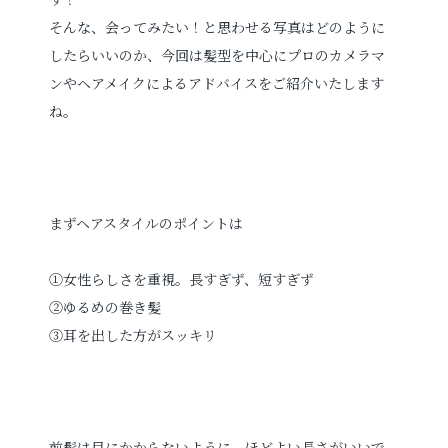
そんな、会ってみたい！と思わせる写真はどのように
したらいいのか、今回は髪型を中心にプロのカメラマ
お電話でのご連絡
ンやヘアメイクによるアドバイスをご紹介いたします
TEL
0285-20-5870
ね。
まずヘアスタイルのポイントは
①女性らしさを重視。長すぎず、短すぎず
②ゆるめの巻き髪
③耳を出した方がスッキリ
前髪は目にかからないように、ほどよい長さがいいで