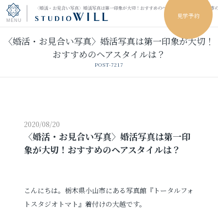
〈婚活・お見合い写真〉婚活写真は第一印象が大切！おすすめのヘアスタイルは？｜小山市
見学予約
〈婚活・お見合い写真〉婚活写真は第一印象が大切！
トップページ
おすすめのヘアスタイルは？
POST-7217
振袖フォト
キッズ＆ファミリーフォト
ウェディングフォト
2020/08/20
〈婚活・お見合い写真〉婚活写真は第一印
象が大切！おすすめのヘアスタイルは？
振袖レンタル
卒業袴レンタル
男性袴レンタル
レンタルスタジオ
こんにちは。栃木県小山市にある写真館『トータルフォ
トスタジオトマト
』着付けの大越です。
その他の撮影