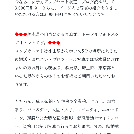
今なら、女子力アップセット限定「ブログ読んだ」で
3,000円引き。さらに、ブログ内で写真の紹介をさせて
いただける方は3,000円引きさせていただきます。
◆◆◆
栃木県小山市にある写真館、トータルフォトスタ
ジオトマトです。
◆◆◆
スタジオトマトは小山駅から歩いて5分の場所にあるた
め婚活・お見合い・プロフィール写真では栃木県にお住
まいの方以外にも茨城県、群馬県、埼玉県、東京都と
いった県外からの多くのお客様にご利用いただいてお
ります。
もちろん、
成人振袖・男性袴や卒業袴、七五三、お宮
参り、バースデー、入園・入学、マタニティ、ニューボ
ーン、
還暦など大切な記念撮影、
就職活動やマイナンバ
ー、資格用の証明写真
も行っております。
また、結婚式