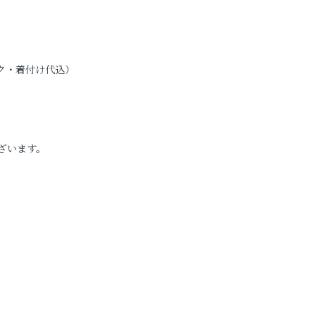
イク・着付け代込）
）
ざいます。