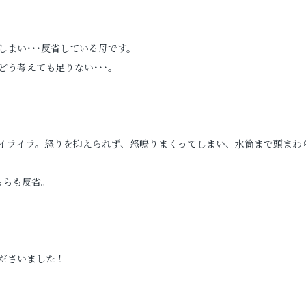
婚活写真
まい･･･反省している母です。
シニア・還暦写真
う考えても足りない･･･。
イライラ。怒りを抑えられず、怒鳴りまくってしまい、水筒まで頭まわ
ちらも反省。
見学予約
ださいました！
撮影予約