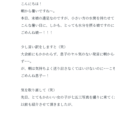
こんにちは！
プロフィールフォト
朝から暑いですね～。
本日、末娘の遠足なのですが、小さい方の水筒を持たせてし
証明写真
こんな暑い日に、しかも、とっても水分を摂る娘ですのにど
ごめんね娘ー！！！
少し言い訳をしますと（笑）
大会前にもかかわらず、息子のヤル気のない発言に朝から
ず･･･。
が、朝は気持ちよく送り出さなくてはいけないのに･･･こ
ごめんね息子ー！
気を取り直して（笑）
先日、とてもかわいい女の子が七五三写真を撮りに来てく
以前も紹介させて頂きましたが、