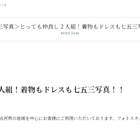
タジオ
三写真＞とっても仲良し２人組！着物もドレスも七五三
POST-1540
人組！着物もドレスも七五三写真！！
卒業袴レンタル
レンタルスタジオ
古河市の地域を中心にお客様にご利用いただいております、フォトスタ