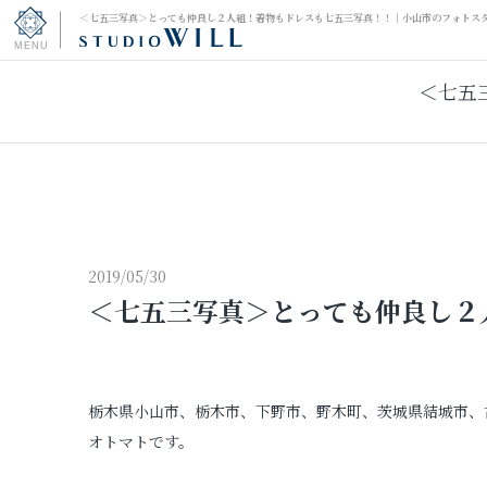
＜七五三写真＞とっても仲良し２人組！着物もドレスも七五三写真！！｜小山市のフォトス
＜七五
トップページ
振袖フォト
キッズ＆ファミリーフォト
ウェディングフォト
2019/05/30
＜七五三写真＞とっても仲良し２
振袖レンタル
男性袴レンタル
栃木県小山市、栃木市、下野市、野木町、茨城県結城市、
オトマトです。
その他の撮影