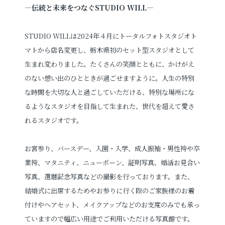
—伝統と未来をつなぐSTUDIO WILL—
STUDIO WILLは2024年４月にトータルフォトスタジオト
マトから店名変更し、栃木県初のセット型スタジオとして
生まれ変わりました。たくさんの笑顔とともに、かけがえ
のない想い出のひとときが過ごせますように。人生の特別
な時間を大切な人と過ごしていただける、特別な場所にな
るようなスタジオを目指して生まれた、世代を超えて愛さ
れるスタジオです。
お宮参り、バースデー、入園・入学、成人振袖・男性袴や卒
業袴、マタニティ、ニューボーン、証明写真、婚活お見合い
写真、還暦記念写真などの撮影を行っております。また、
結婚式に出席するためやお参りに行く際のご家族様のお着
付けやヘアセット、メイクアップなどのお支度のみでも承っ
ていますので幅広い用途でご利用いただける写真館です。