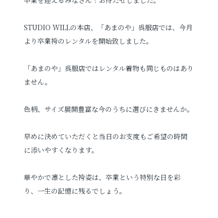
プロフィールフォト
婚活写真
STUDIO WILLの本店、「あまのや」呉服店では、今月
より卒業袴のレンタルを開始致しました。
証明写真
シニア・還暦写真
「あまのや」呉服店ではレンタル着物も同じものはあり
ません。
色柄、サイズ展開豊富な今のうちに選びにきませんか。
見学予約
早めに決めていただくと当日のお支度もご希望の時間
に添いやすくなります。
撮影予約
華やかで凛とした袴姿は、卒業という特別な日を彩
り、一生の記憶に残るでしょう。
お問い合わせ