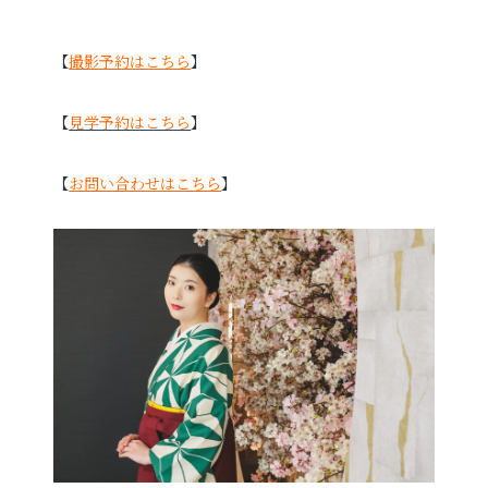
【
撮影予約はこちら
】
お電話でのご連絡
TEL
0285-20-5870
【
見学予約はこちら
】
【
お問い合わせはこちら
】