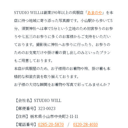
STUDIO WILLは創業190年以上の呉服店「
あまのや
」を本
店に持つ地域に寄り添った写真館です。小山駅から歩いて5
分、須賀神社へは車で5分という立地のため初宮参りのお参
りや七五三のお参りに多くのお客様からご支持をいただい
ております。撮影後に神社へお参りに行ったり、お参りの
ためのお支度だけや掛け着の貸し出しのみといったプラン
もご用意しております。
本店が呉服屋のため、お子様用のお着物や袴、掛け着も本
格的な和装衣装を取り揃えております。
お子様の大切な瞬間をお着物や写真で彩ってみませんか？
【会社名】STUDIO WILL
【郵便番号】323-0023
【住所】栃木県小山市中央町2-11-11
【電話番号】
0285-20-5870
/
0120-28-4010