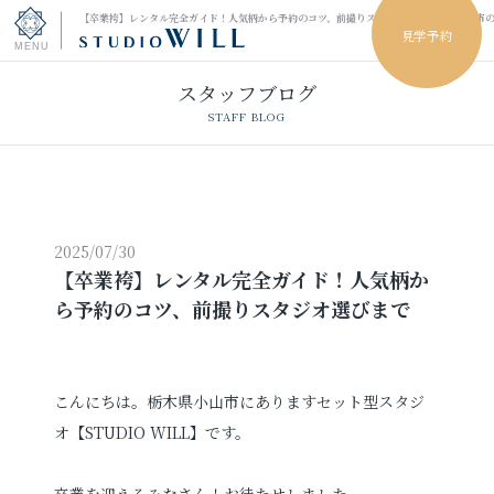
【卒業袴】レンタル完全ガイド！人気柄から予約のコツ、前撮りスタジオ選びまで｜小山市
見学予約
スタッフブログ
トップページ
STAFF BLOG
振袖フォト
キッズ＆ファミリーフォト
2025/07/30
【卒業袴】レンタル完全ガイド！人気柄か
ウェディングフォト
ら予約のコツ、前撮りスタジオ選びまで
振袖レンタル
卒業袴レンタル
男性袴レンタル
レンタルスタジオ
こんにちは。栃木県小山市にありますセット型スタジ
オ【STUDIO WILL】です。
その他の撮影
卒業を迎えるみなさん！お待たせしました。