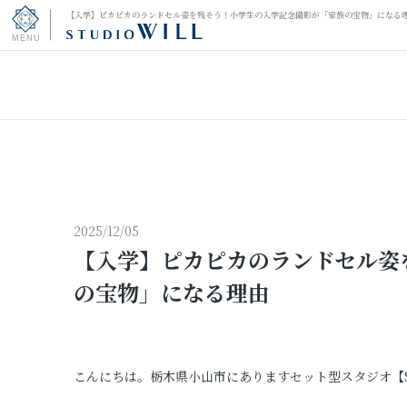
【入学】ピカピカのランドセル姿を残そう！小学生の入学記念撮影が「家族の宝物」になる
トップページ
振袖フォト
キッズ＆ファミリーフォト
ウェディングフォト
2025/12/05
【入学】ピカピカのランドセル姿
振袖レンタル
の宝物」になる理由
男性袴レンタル
こんにちは。栃木県小山市にありますセット型スタジオ【STU
その他の撮影