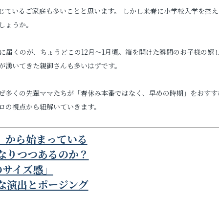
じているご家庭も多いことと思います。 しかし来春に小学校入学を控え
婚活写真
しょうか。
シニア・還暦写真
に届くのが、ちょうどこの12月〜1月頃。箱を開けた瞬間のお子様の嬉
が湧いてきた親御さんも多いはずです。
ぜ多くの先輩ママたちが「春休み本番ではなく、早めの時期」をおすす
ロの視点から紐解いていきます。
日」から始まっている
見学予約
になりつつあるのか？
のサイズ感」
クな演出とポージング
撮影予約