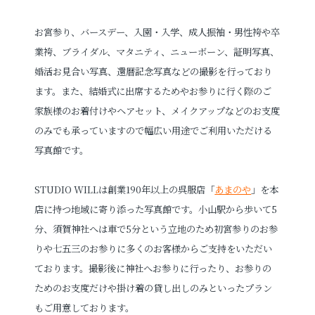
お宮参り、バースデー、入園・入学、成人振袖・男性袴や卒
業袴、ブライダル、マタニティ、ニューボーン、証明写真、
婚活お見合い写真、還暦記念写真などの撮影を行っており
ます。また、結婚式に出席するためやお参りに行く際のご
家族様のお着付けやヘアセット、メイクアップなどのお支度
のみでも承っていますので幅広い用途でご利用いただける
写真館です。
STUDIO WILLは創業190年以上の呉服店「
あまのや
」を本
店に持つ地域に寄り添った写真館です。小山駅から歩いて5
分、須賀神社へは車で5分という立地のため初宮参りのお参
りや七五三のお参りに多くのお客様からご支持をいただい
ております。撮影後に神社へお参りに行ったり、お参りの
ためのお支度だけや掛け着の貸し出しのみといったプラン
もご用意しております。