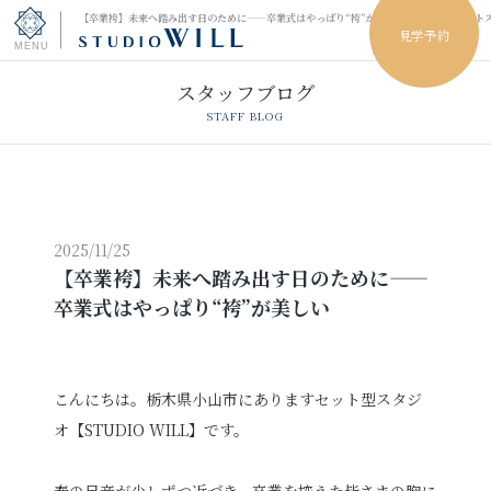
【卒業袴】未来へ踏み出す日のために——卒業式はやっぱり“袴”が美しい｜小山市のフォト
見学予約
スタッフブログ
トップページ
STAFF BLOG
振袖フォト
キッズ＆ファミリーフォト
2025/11/25
【卒業袴】未来へ踏み出す日のために——
ウェディングフォト
卒業式はやっぱり“袴”が美しい
振袖レンタル
卒業袴レンタル
男性袴レンタル
レンタルスタジオ
こんにちは。栃木県小山市にありますセット型スタジ
オ【STUDIO WILL】です。
その他の撮影
春の足音が少しずつ近づき、卒業を控えた皆さまの胸に