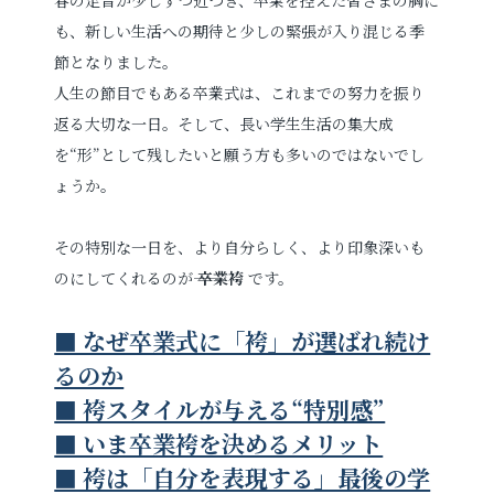
も、新しい生活への期待と少しの緊張が入り混じる季
プロフィールフォト
婚活写真
節となりました。
人生の節目でもある卒業式は、これまでの努力を振り
証明写真
シニア・還暦写真
返る大切な一日。そして、長い学生生活の集大成
を“形”として残したいと願う方も多いのではないでし
ょうか。
その特別な一日を、より自分らしく、より印象深いも
のにしてくれるのが――
卒業袴
です。
見学予約
■ なぜ卒業式に「袴」が選ばれ続け
るのか
撮影予約
■ 袴スタイルが与える“特別感”
■ いま卒業袴を決めるメリット
■ 袴は「自分を表現する」最後の学
お問い合わせ