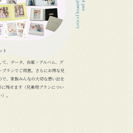
Lots of beautiful albums
ット
して、データ、台紙・アルバム、グ
トプランでご用意。さらにお得な兄
ので、家族みんなの大切な思い出を
形に残せます（兄弟用プランについ
い）。