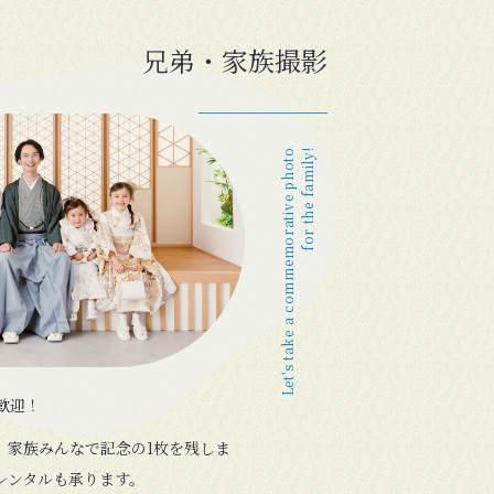
兄弟・家族撮影
Let's take a commemorative photo
for the family!
歓迎！
、家族みんなで記念の1枚を残しま
レンタルも承ります。