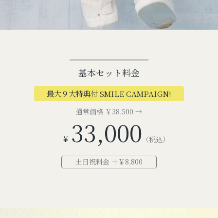
撮影予約
お問い合わせ
基本セット料金
最大９大特典付 SMILE CAMPAIGN!
お電話でのご連絡
通常価格 ￥38,500 →
TEL
0285-20-5870
33,000
¥
（税込）
土日祝料金 ＋￥8,800