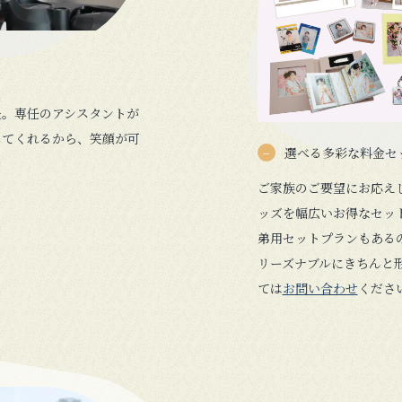
夫。専任のアシスタントが
してくれるから、笑顔が可
選べる多彩な料金セ
ご家族のご要望にお応え
ッズを幅広いお得なセッ
弟用セットプランもある
リーズナブルにきちんと
ては
お問い合わせ
くださ