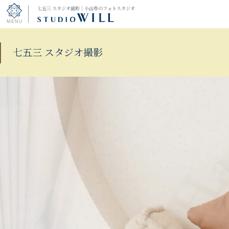
七五三 スタジオ撮影｜小山市のフォトスタジオ
トップページ
七五三 スタジオ撮影
コース一覧
七五三 スタジオ撮影
お宮参り・百日記念・
初節句
バースデー
1/2成人式・十三参り
ファミリー