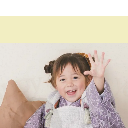
七五三 おでかけ付撮影
ハーフバースデー
入園・入学・
卒業・卒園
マタニティ・ニューボーン