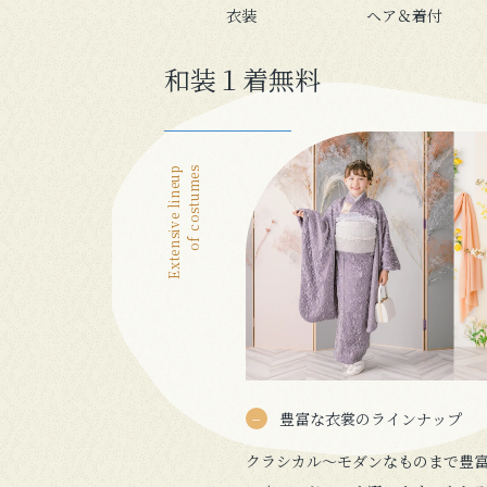
衣装
ヘア＆着付
和装１着無料
Extensive lineup
of costumes
豊富な衣裳のラインナップ
クラシカル〜モダンなものまで豊