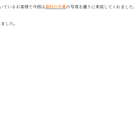
いているお客様で今回は
高校の卒業
の写真を撮りに来店してくれました
婚活写真
れました。
シニア・還暦写真
見学予約
撮影予約