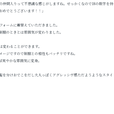
の仲間入りって不思議な感じがしますね。せっかくなので18の数字を持
人おめでとうございます！！」
お問い合わせ
フォームに着替えていただきました。
お電話でのご連絡
制服のときとは雰囲気が変わりました。
TEL
0285-20-5870
は変わることができます。
メージですので制服との相性もバッチリですね。
ば爽やかな雰囲気に変身。
髪を分けおでこをだし大人っぽくアグレッシヴ感ただようようなスタイ