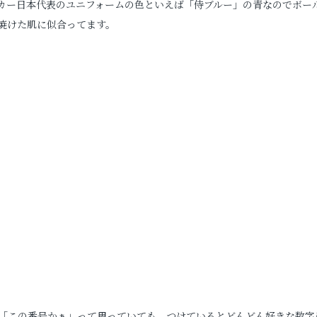
カー日本代表のユニフォームの色といえば「侍ブルー」の青なのでボー
焼けた肌に似合ってます。
「この番号かぁ」って思っていても、つけているとどんどん好きな数字