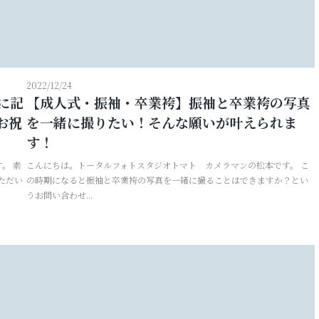
お問い合わせ
お電話でのご連絡
2022/12/24
に記
【成人式・振袖・卒業袴】振袖と卒業袴の写真
TEL
0285-20-5870
お祝
を一緒に撮りたい！そんな願いが叶えられま
す！
。 素
こんにちは。トータルフォトスタジオトマト カメラマンの松本です。 こ
ただい
の時期になると振袖と卒業袴の写真を一緒に撮ることはできますか？とい
うお問い合わせ...