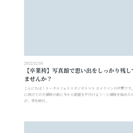
2022/12/10
【卒業袴】写真館で思い出をしっかり残し
ませんか？
こんにちは！トータルフォトスタジオトマト カメラマンの片野です。
に向けての大掃除の前に今から部屋を片付けよう！と掃除を始めた
が、学生時代...