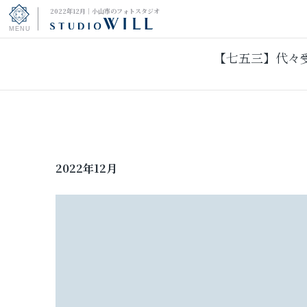
2022年12月｜小山市のフォトスタジオ
【七五三】代々
トップページ
振袖フォト
キッズ＆ファミリーフォト
2022年12月
ウェディングフォト
振袖レンタル
男性袴レンタル
その他の撮影