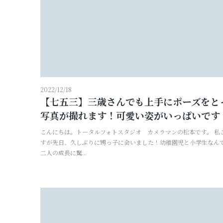
2022/12/18
【七五三】三歳さんでも上手にポーズをと
写真が撮れます！可愛い姿がいっぱいです
こんにちは。トータルフォトスタジオ カメラマンの松本です。 私
すが先日、久しぶりに甥っ子に会いました！幼稚園児と小学生なん
二人の成長に驚...