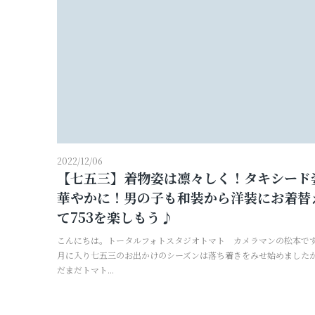
2022/12/06
【七五三】着物姿は凛々しく！タキシード
華やかに！男の子も和装から洋装にお着替
て753を楽しもう♪
こんにちは。トータルフォトスタジオトマト カメラマンの松本です。
月に入り七五三のお出かけのシーズンは落ち着きをみせ始めました
だまだトマト...