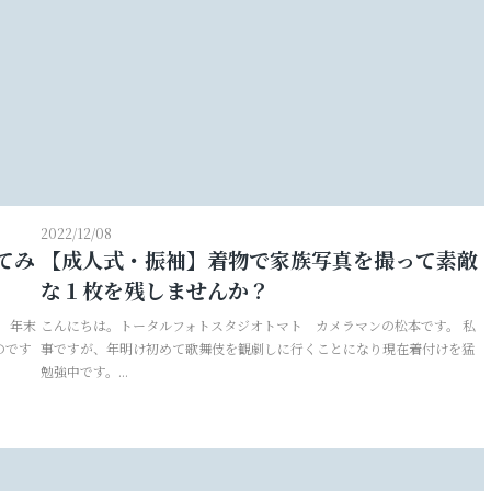
2022/12/08
てみ
【成人式・振袖】着物で家族写真を撮って素敵
な１枚を残しませんか？
 年末
こんにちは。トータルフォトスタジオトマト カメラマンの松本です。 私
のです
事ですが、年明け初めて歌舞伎を観劇しに行くことになり現在着付けを猛
勉強中です。...