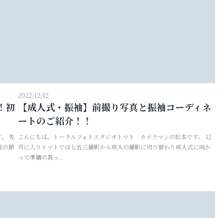
2022/12/12
！初
【成人式・振袖】前撮り写真と振袖コーディネ
ートのご紹介！！
。 先
こんにちは。トータルフォトスタジオトマト カメラマンの松本です。 12
桃の節
月に入りトマトでは七五三撮影から成人の撮影に切り替わり成人式に向か
って準備の真っ...