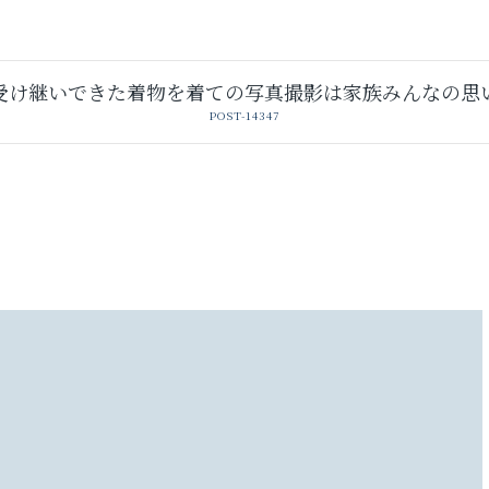
受け継いできた着物を着ての写真撮影は家族みんなの思
POST-14347
卒業袴レンタル
レンタルスタジオ