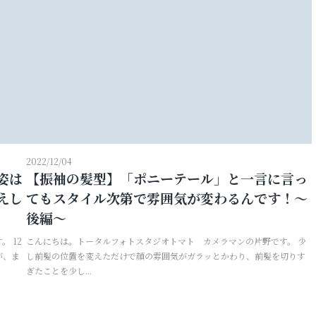
2022/12/04
姿は
【振袖の髪型】「ポニーテール」と一言に言っ
えし
てもスタイル次第で雰囲気が変わるんです！～
後編～
 12
こんにちは。トータルフォトスタジオトマト カメラマンの片野です。 少
が、ま
し前髪の位置を変えただけで顔の雰囲気がガラッとかわり、前髪を切りす
ぎたことを少し...