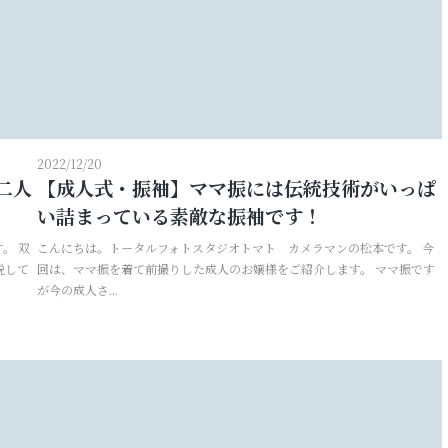
2022/12/20
二人
【成人式・振袖】ママ振には伝統技術がいっぱ
い詰まっている素敵な振袖です！
。 双
こんにちは。トータルフォトスタジオトマト カメラマンの松本です。 今
説して
回は、ママ振を着て前撮りした成人のお嬢様をご紹介します。 ママ振です
が今の成人さ...