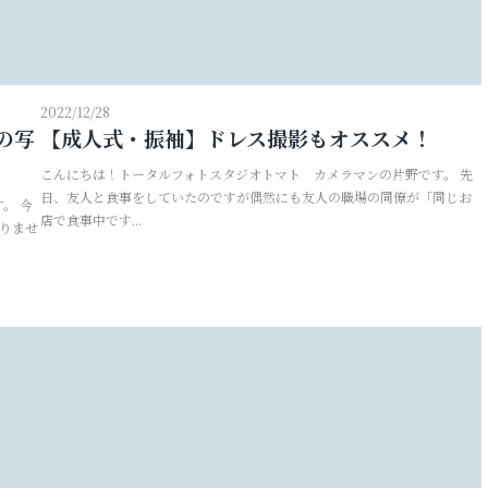
婚活写真
シニア・還暦写真
2022/12/28
の写
【成人式・振袖】ドレス撮影もオススメ！
こんにちは！トータルフォトスタジオトマト カメラマンの片野です。 先
日、友人と食事をしていたのですが偶然にも友人の職場の同僚が「同じお
。 今
店で食事中です...
ありませ
見学予約
撮影予約