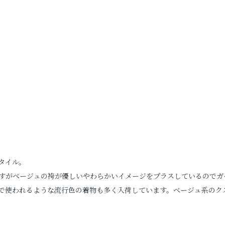
お問い合わせ
お電話でのご連絡
TEL
0285-20-5870
タイル。
すがベージュの袴が優しいやわらかいイメージをプラスしているのでガ
で使われるような流行色の着物も多く入荷しています。ベージュ系のク