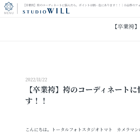
【卒業袴】袴のコーディネートに悩んだら。ポイントは柄・色にあります！！｜小山市のフ
【卒業袴】
トップページ
振袖フォト
キッズ＆ファミリーフォト
ウェディングフォト
2022/11/22
【卒業袴】袴のコーディネートに
振袖レンタル
す！！
男性袴レンタル
こんにちは。トータルフォトスタジオトマト カメラマン
その他の撮影