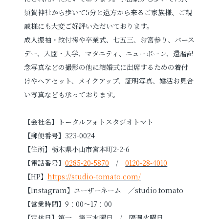
須賀神社から歩いて5分と遠方から来るご家族様、ご親
戚様にも大変ご好評いただいております。
成人振袖・紋付袴や卒業式、七五三、お宮参り、バース
デー、入園・入学、マタニティ、ニューボーン、還暦記
念写真などの撮影の他に結婚式に出席するための着付
けやヘアセット、メイクアップ、証明写真、婚活お見合
い写真なども承っております。
【会社名】トータルフォトスタジオトマト
【郵便番号】323-0024
【住所】栃木県小山市宮本町2-2-6
【電話番号】
0285-20-5870
/
0120-28-4010
【HP】
https://studio-tomato.com/
【Instagram】ユーザーネーム ／studio.tomato
【営業時間】9：00～17：00
【定休日】第一、第三水曜日 / 隔週火曜日