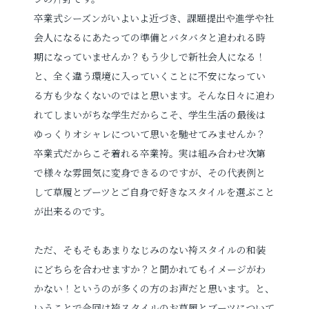
卒業式シーズンがいよいよ近づき、課題提出や進学や社
プロフィールフォト
婚活写真
会人になるにあたっての準備とバタバタと追われる時
期になっていませんか？もう少しで新社会人になる！
証明写真
シニア・還暦写真
と、全く違う環境に入っていくことに不安になってい
る方も少なくないのではと思います。そんな日々に追わ
れてしまいがちな学生だからこそ、学生生活の最後は
ゆっくりオシャレについて思いを馳せてみませんか？
卒業式だからこそ着れる卒業袴。実は組み合わせ次第
で様々な雰囲気に変身できるのですが、その代表例と
見学予約
して草履とブーツとご自身で好きなスタイルを選ぶこと
が出来るのです。
撮影予約
ただ、そもそもあまりなじみのない袴スタイルの和装
にどちらを合わせますか？と聞かれてもイメージがわ
かない！というのが多くの方のお声だと思います。と、
お問い合わせ
いうことで今回は袴スタイルのお草履とブーツについて