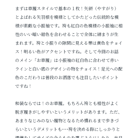
まずは草履スタイルで基本の１枚！矢絣（やすがり）
とよばれる矢羽根を模様としてかたどった伝統的な模
様が素敵な小振袖です。袴も紅白の色模様の小振袖に相
性のいい暗い紺色を合わせることで全体に締まりが生
まれます。袴と小振りの隙間に見える帯は黄色をチョイ
ス！明るい色がアクセントですね。そして今回のお話
のメイン「お草履」は小振袖の紅白色に合わせて赤い
ラインと白い底のデザインの物をチョイス！足元への配
色のこだわりは普段のお洒落でも注目したいポイント
ですね！
和装ならでは！のお草履。もちろん袴とも相性がよく
脱ぎ履きがしやすいというメリットがあります。ただ、
あまりなじみのない履物となるため慣れるまで歩きづ
らいというデメリットも･･･袴を決める際にしっかりと
準備をしてサイズの合うものを選ぶようにしたり、当日