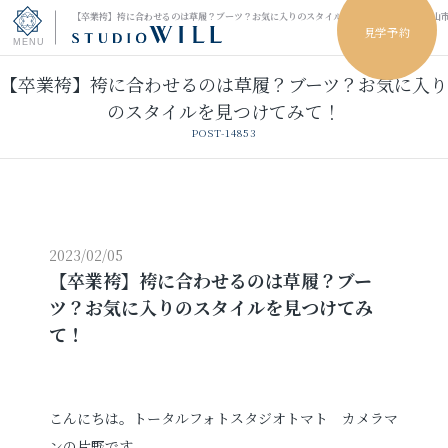
【卒業袴】袴に合わせるのは草履？ブーツ？お気に入りのスタイルを見つけてみて！｜小山
見学予約
【卒業袴】袴に合わせるのは草履？ブーツ？お気に入り
トップページ
のスタイルを見つけてみて！
POST-14853
振袖フォト
キッズ＆ファミリーフォト
ウェディングフォト
2023/02/05
【卒業袴】袴に合わせるのは草履？ブー
ツ？お気に入りのスタイルを見つけてみ
振袖レンタル
卒業袴レンタル
て！
男性袴レンタル
レンタルスタジオ
こんにちは。トータルフォトスタジオトマト カメラマ
その他の撮影
ンの片野です。