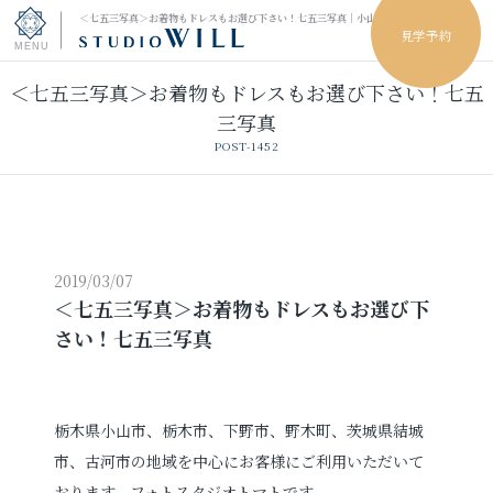
＜七五三写真＞お着物もドレスもお選び下さい！七五三写真｜小山市のフォトスタジオ
見学予約
＜七五三写真＞お着物もドレスもお選び下さい！七五
トップページ
三写真
POST-1452
振袖フォト
キッズ＆ファミリーフォト
ウェディングフォト
2019/03/07
＜七五三写真＞お着物もドレスもお選び下
さい！七五三写真
振袖レンタル
卒業袴レンタル
男性袴レンタル
レンタルスタジオ
栃木県小山市、栃木市、下野市、野木町、茨城県結城
市、古河市の地域を中心にお客様にご利用いただいて
その他の撮影
おります、フォトスタジオトマトです。