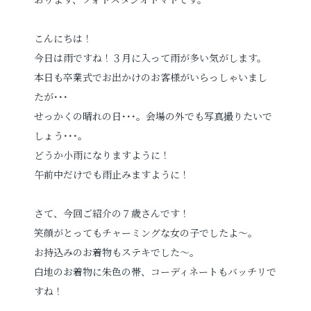
プロフィールフォト
婚活写真
こんにちは！
今日は雨ですね！３月に入って雨が多い気がします。
証明写真
シニア・還暦写真
本日も卒業式でお出かけのお客様がいらっしゃいまし
たが･･･
せっかくの晴れの日･･･。会場の外でも写真撮りたいで
しょう･･･。
どうか小雨になりますように！
午前中だけでも雨止みますように！
見学予約
さて、今回ご紹介の７歳さんです！
笑顔がとってもチャーミングな女の子でしたよ～。
撮影予約
お持込みのお着物もステキでした～。
白地のお着物に朱色の帯、コーディネートもバッチリで
すね！
お問い合わせ