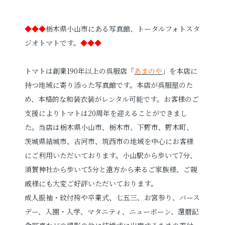
◆◆◆
栃木県小山市にある写真館、トータルフォトスタ
ジオトマトです。
◆◆◆
トマトは創業190年以上の呉服店「
あまのや
」を本店に
持つ地域に寄り添った写真館です。本店が呉服屋のた
め、本格的な和装衣装がレンタル可能です。お客様のご
支援によりトマトは20周年を迎えることができまし
た。当店は栃木県小山市、栃木市、下野市、野木町、
茨城県結城市、古河市、筑西市の地域を中心にお客様
にご利用いただいております。小山駅から歩いて7分、
須賀神社から歩いて5分と遠方から来るご家族様、ご親
戚様にも大変ご好評いただいております。
成人振袖・紋付袴や卒業式、七五三、お宮参り、バース
デー、入園・入学、マタニティ、ニューボーン、還暦記