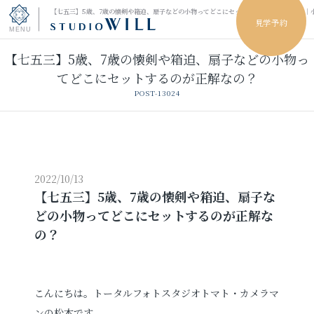
【七五三】5歳、7歳の懐剣や箱迫、扇子などの小物ってどこにセットするのが正解なの？｜
見学予約
【七五三】5歳、7歳の懐剣や箱迫、扇子などの小物っ
トップページ
てどこにセットするのが正解なの？
POST-13024
振袖フォト
キッズ＆ファミリーフォト
ウェディングフォト
2022/10/13
【七五三】5歳、7歳の懐剣や箱迫、扇子な
どの小物ってどこにセットするのが正解な
振袖レンタル
卒業袴レンタル
の？
男性袴レンタル
レンタルスタジオ
こんにちは。トータルフォトスタジオトマト・カメラマ
その他の撮影
ンの松本です。