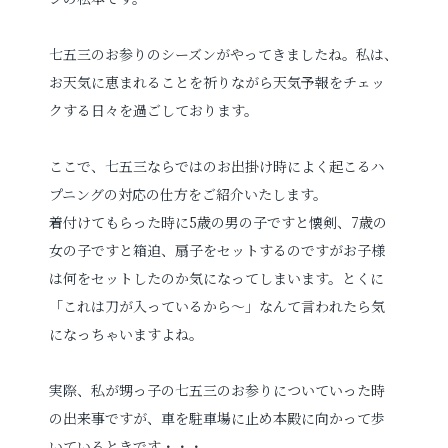
プロフィールフォト
婚活写真
七五三のお参りのシーズンがやってきましたね。私は、
お天気に恵まれることを祈りながら天気予報をチェッ
証明写真
シニア・還暦写真
クする日々を過ごしております。
ここで、七五三ならではのお出掛け時によく起こるハ
プニングの対応の仕方をご紹介いたします。
着付けてもらった時に5歳の男の子ですと懐剣、7歳の
女の子ですと箱迫、扇子をセットするのですがお子様
見学予約
は何をセットしたのか気になってしまいます。とくに
「これは刀が入っているから～」なんて言われたら気
になっちゃいますよね。
撮影予約
実際、私が甥っ子の七五三のお参りについていった時
の出来事ですが、車を駐車場に止め本殿に向かって歩
お問い合わせ
いているときです・・・。