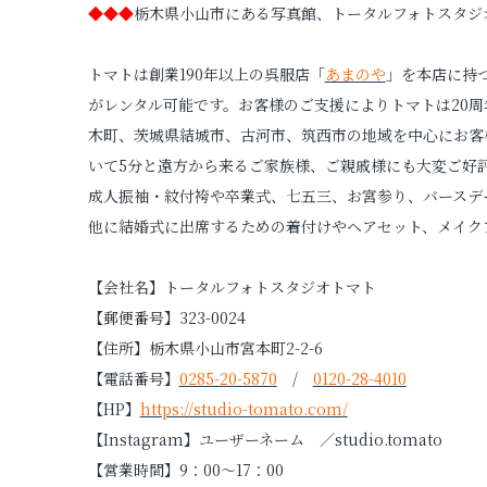
◆◆◆
栃木県小山市にある写真館、トータルフォトスタジ
トマトは創業190年以上の呉服店「
あまのや
」を本店に持
がレンタル可能です。お客様のご支援によりトマトは20
木町、茨城県結城市、古河市、筑西市の地域を中心にお客
いて5分と遠方から来るご家族様、ご親戚様にも大変ご好
成人振袖・紋付袴や卒業式、七五三、お宮参り、バースデ
他に結婚式に出席するための着付けやヘアセット、メイク
【会社名】トータルフォトスタジオトマト
【郵便番号】323-0024
【住所】栃木県小山市宮本町2-2-6
【電話番号】
0285-20-5870
/
0120-28-4010
【HP】
https://studio-tomato.com/
【Instagram】ユーザーネーム ／studio.tomato
【営業時間】9：00～17：00