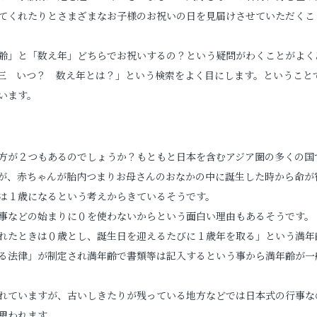
てくれたりとさまざまなお子様のお祝いの日を見届けさせていただくこ
婚活写真
齢」と「数え年」どちらでお祝いするの？という疑問がわくことがよく
シニア・還暦写真
三 いつ？ 数え年とは？」という検索をよく目にします。ということ
います。
方が２つもあるのでしょうか？もともと日本を含むアジア圏の多くの国
が、赤ちゃんが胎内つまりお母さんのおなかの中に誕生した時から命が
は１歳になるという考えからきているそうです。
見学予約
事などの始まりに０を使わないからという面白い理由もあるそうです。
れたときは０歳とし、誕生日を迎えるたびに１歳年を取る」という満年
る法律」が制定され満年齢で書類等は記入するという事から満年齢が一
撮影予約
れていますが、古いしきたりが残っている地方などでは日本式の行事な
思われます。