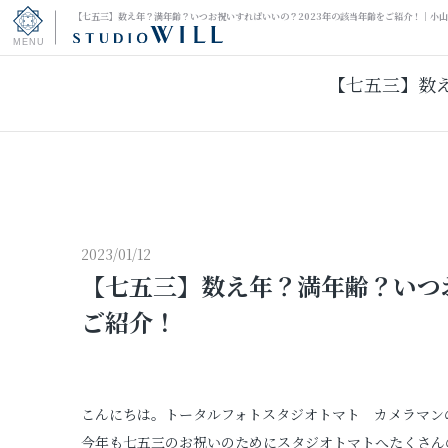
【七五三】数え年？満年齢？いつお祝いすればいいの？2023年の該当年齢をご紹介！｜小
【七五三】数
トップページ
振袖フォト
キッズ＆ファミリーフォト
ウェディングフォト
2023/01/12
【七五三】数え年？満年齢？いつお
振袖レンタル
ご紹介！
男性袴レンタル
こんにちは。トータルフォトスタジオトマト カメラマン
その他の撮影
今年も七五三のお祝いのためにスタジオトマトへたくさん