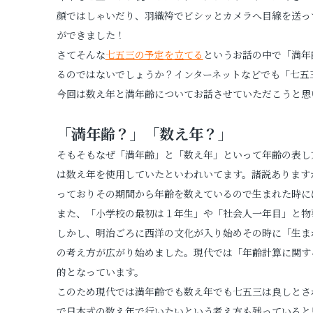
顔ではしゃいだり、羽織袴でビシッとカメラへ目線を送っ
プロフィールフォト
ができました！
さてそんな
七五三の予定を立てる
というお話の中で「満年
証明写真
るのではないでしょうか？インターネットなどでも「七五
今回は数え年と満年齢についてお話させていただこうと思
「満年齢？」「数え年？」
そもそもなぜ「満年齢」と「数え年」といって年齢の表し
は数え年を使用していたといわれいてます。諸説あります
っておりその期間から年齢を数えているので生まれた時に
また、「小学校の最初は１年生」や「社会人一年目」と物
しかし、明治ごろに西洋の文化が入り始めその時に「生ま
の考え方が広がり始めました。現代では「年齢計算に関す
的となっています。
このため現代では満年齢でも数え年でも七五三は良しとさ
で日本式の数え年で行いたいという考え方も残っていると