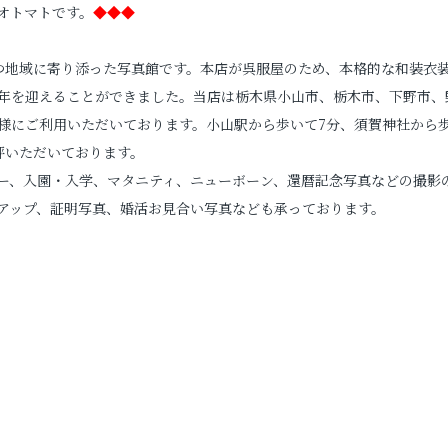
オトマトです。
◆◆◆
つ地域に寄り添った写真館です。本店が呉服屋のため、本格的な和装衣
周年を迎えることができました。当店は栃木県小山市、栃木市、下野市、
様にご利用いただいております。小山駅から歩いて7分、須賀神社から
評いただいております。
ー、入園・入学、マタニティ、ニューボーン、還暦記念写真などの撮影
アップ、証明写真、婚活お見合い写真なども承っております。