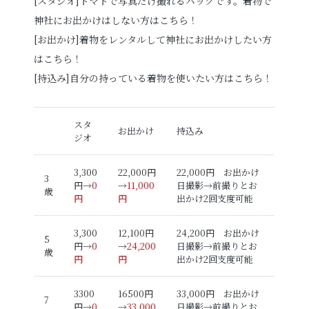
[スタジオ]トマトで写真だけ撮れるパックです。着物で
神社にお出かけはしない方はこちら！
[お出かけ]着物をレンタルして神社にお出かけしたい方
お電話でのご連絡
はこちら！
TEL
0285-20-5870
[持込み]自分の持っている着物を使いたい方はこちら！
スタ
お出かけ
持込み
ジオ
3,300
22,000円
22,000円 お出かけ
3
円→
0
→
11,000
日撮影→前撮りとお
歳
円
円
出かけ2回支度可能
3,300
12,100円
24,200円 お出かけ
5
円→
0
→
24,200
日撮影→前撮りとお
歳
円
円
出かけ2回支度可能
3300
16500円
33,000円 お出かけ
7
円→
0
→
33,000
日撮影→前撮りとお