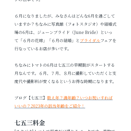
プロフィールフォト
婚活写真
６月になりましたが、みなさんはどんな6月を過ごして
いますか？ちなみに写真館（フォトスタジオ）や結婚式
証明写真
シニア・還暦写真
場の6月は、ジューンブライド（June Bride）といっ
て「６月の花嫁」「６月の結婚」と
ブライダル
フェアを
行なっているお店が多いです。
ちなみにトマトの6月は七五三の早期割がスタートする
月なんです。６月、７月、８月に撮影していただくと支
見学予約
度代や撮影料が安くなるというお得な時期になります。
ブログ【七五三】
数え年？満年齢？いつお祝いすれば
撮影予約
いいの？2023年の該当年齢をご紹介！
七五三料金
お問い合わせ