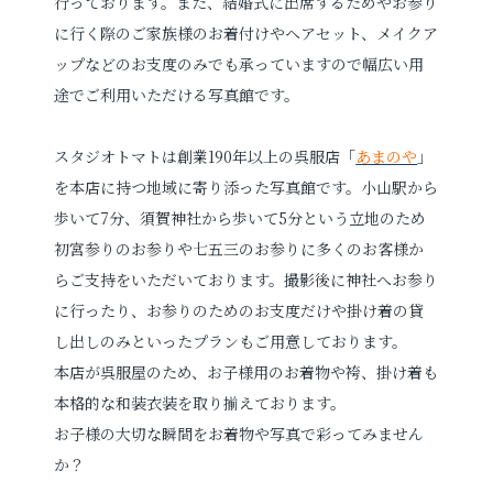
行っております。
また、結婚式に出席するためやお参り
に行く際のご家族様のお着付けやヘアセット、メイクア
ップなどのお支度のみでも承っていますので幅広い用
途でご利用いただける写真館です。
スタジオトマトは創業190年以上の呉服店「
あまのや
」
を本店に持つ地域に寄り添った写真館です。
小山駅から
歩いて7分、須賀神社から歩いて5分という立地のため
初宮参りのお参りや七五三のお参りに多くのお客様か
らご支持をいただいております。撮影後に神社へお参り
に行ったり、お参りのためのお支度だけや掛け着の貸
し出しのみといったプランもご用意しております。
本店が呉服屋のため、お子様用のお着物や袴、掛け着も
本格的な和装衣装を取り揃えております。
お子様の大切な瞬間をお着物や写真で彩ってみません
か？