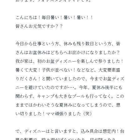
プロフィールフォト
婚活写真
こんにちは！毎日暑い！暑い！暑い！！
皆さんお元気ですか？？
証明写真
シニア・還暦写真
今日から仕事という方、休みも残り数日という方、皆
さんはお盆休みはどちらへお出かけになりましたか？
我が家は、初のお盆ディズニーを楽しんで参りました！
暑くて大変！子供が並べない！などなど、大変要素盛
りだくさん！と聞いていましたので、今までお盆ディズ
見学予約
ニーを避けていたのですが･･･。今年、夏休み後半にも
関わらず、キャンプも大きなプールも行ってなく。この
ままではかわいそうな夏休みになってしまうので、思
撮影予約
い切りました！ママ頑張りました（笑）
で、ディズニーはと言いますと、込み具合は想定内！台
お問い合わせ
風の影響で、時々雨がぱらついたり、日が陰ったり、