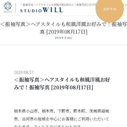
＜振袖写真＞ヘアスタイルも和風洋風お好みで！振袖写真 [2019年08月17日]｜小山市のフ
見学予約
＜振袖写真＞ヘアスタイルも和風洋風お好みで！振袖写
トップページ
真 [2019年08月17日]
POST-5361
振袖フォト
キッズ＆ファミリーフォト
ウェディングフォト
2019/08/17
＜振袖写真＞ヘアスタイルも和風洋風お好
みで！振袖写真 [2019年08月17日]
振袖レンタル
卒業袴レンタル
男性袴レンタル
レンタルスタジオ
栃木県小山市、栃木市、下野市、野木町、茨城県結城
市、古河市の地域を中心にお客様にご利用いただいて
その他の撮影
おります、フォトスタジオトマトです。