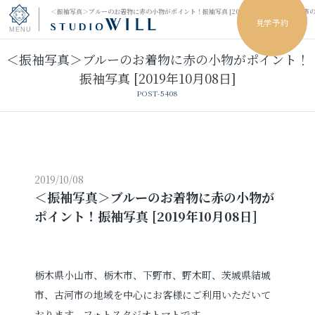
＜振袖写真＞ブルーのお着物に赤の小物がポイント！振袖写真 [2019年10月08日]｜小山市
見学予約
＜振袖写真＞ブルーのお着物に赤の小物がポイント！
トップページ
振袖写真 [2019年10月08日]
POST-5408
振袖フォト
キッズ＆ファミリーフォト
ウェディングフォト
2019/10/08
＜振袖写真＞ブルーのお着物に赤の小物が
ポイント！振袖写真 [2019年10月08日]
振袖レンタル
卒業袴レンタル
男性袴レンタル
レンタルスタジオ
栃木県小山市、栃木市、下野市、野木町、茨城県結城
市、古河市の地域を中心にお客様にご利用いただいて
その他の撮影
おります、フォトスタジオトマトです。