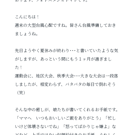
プロフィールフォト
婚活写真
こんにちは！
週末の大型台風心配ですね。皆さん台風準備しておき
証明写真
シニア・還暦写真
ましょうね。
先日ようやく夏休みが終わり･･･と書いていたような気
がしますが、あっという間にもう１ヶ月が過ぎまし
た！
運動会に、地区大会、秋季大会･･･大きな大会は一段落
見学予約
しましたが、相変わらず、バタバタの毎日で倒れそう
（笑）
撮影予約
そんな中の癒しが、娘たちが書いてくれるお手紙です。
「ママへ いつもおいしいご飯をありがとう」「忙し
いけど体壊さないでね」「怒ってばかりじゃ嫌よ」な
お問い合わせ
どなど。上手ではない似顔絵付きのお手紙。うれしく