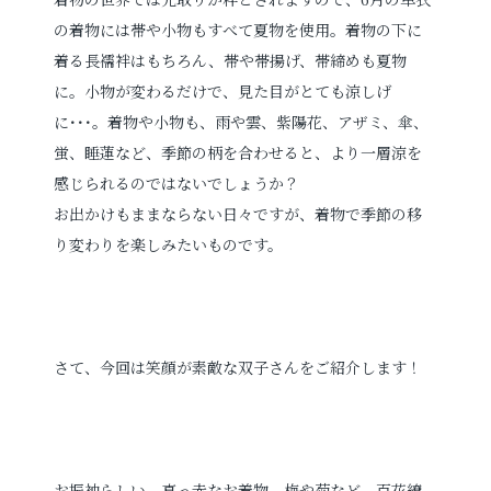
の着物には帯や小物もすべて夏物を使用。着物の下に
着る長襦袢はもちろん、帯や帯揚げ、帯締めも夏物
お電話でのご連絡
に。小物が変わるだけで、見た目がとても涼しげ
TEL
0285-20-5870
に･･･。着物や小物も、雨や雲、紫陽花、アザミ、傘、
蛍、睡蓮など、季節の柄を合わせると、より一層涼を
感じられるのではないでしょうか？
お出かけもままならない日々ですが、着物で季節の移
り変わりを楽しみたいものです。
さて、今回は笑顔が素敵な双子さんをご紹介します！
お振袖らしい、真っ赤なお着物。梅
や菊など、百花繚