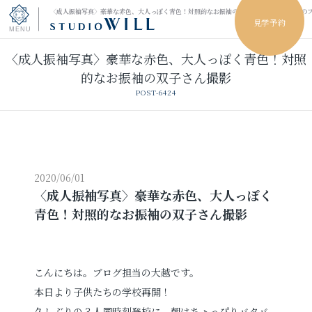
〈成人振袖写真〉豪華な赤色、大人っぽく青色！対照的なお振袖の双子さん撮影｜小山市の
見学予約
〈成人振袖写真〉豪華な赤色、大人っぽく青色！対照
トップページ
的なお振袖の双子さん撮影
POST-6424
振袖フォト
キッズ＆ファミリーフォト
ウェディングフォト
2020/06/01
〈成人振袖写真〉豪華な赤色、大人っぽく
青色！対照的なお振袖の双子さん撮影
振袖レンタル
卒業袴レンタル
男性袴レンタル
レンタルスタジオ
こんにちは。ブログ担当の大越です。
本日より子供たちの学校再開！
その他の撮影
久しぶりの３人同時刻登校に、朝はちょっぴりバタバ