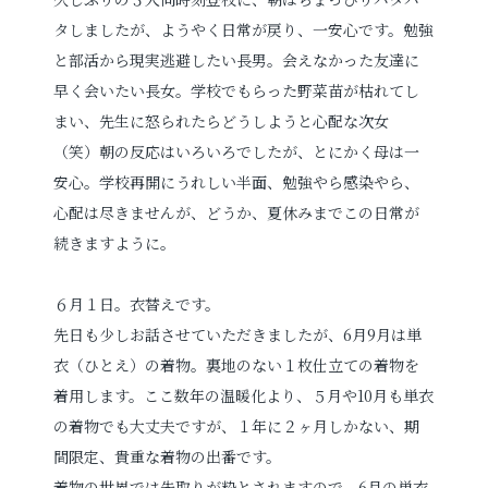
タしましたが、ようやく日常が戻り、一安心です。勉強
プロフィールフォト
婚活写真
と部活から現実逃避したい長男。会えなかった友達に
早く会いたい長女。学校でもらった野菜苗が枯れてし
証明写真
シニア・還暦写真
まい、先生に怒られたらどうしようと心配な次女
（笑）朝の反応はいろいろでしたが、とにかく母は一
安心。学校再開にうれしい半面、勉強やら感染やら、
心配は尽きませんが、どうか、夏休みまでこの日常が
続きますように。
見学予約
６月１日。衣替えです。
先日も少しお話させていただきましたが、6月9月は単
衣（ひとえ）の着物。裏地のない１枚仕立ての着物を
撮影予約
着用します。
ここ数年の温暖化より、５月や10月も単衣
の着物でも大丈夫ですが、１年に２ヶ月しかない、期
間限定、貴重な着物の出番です。
お問い合わせ
着物の世界では先取りが粋とされますので、6月の単衣