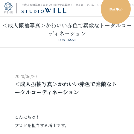
＜成人振袖写真＞かわいい赤色で素敵なトータルコーディネーション｜小山市のフォトスタ
見学予約
＜成人振袖写真＞かわいい赤色で素敵なトータルコー
トップページ
ディネーション
POST-6583
振袖フォト
キッズ＆ファミリーフォト
ウェディングフォト
2020/06/20
＜成人振袖写真＞かわいい赤色で素敵なト
ータルコーディネーション
振袖レンタル
卒業袴レンタル
男性袴レンタル
レンタルスタジオ
こんにちは！
ブログを担当する増山です。
その他の撮影