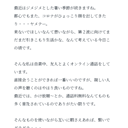
最近はジメジメとした暑い季節が続きますね。
プロフィールフォト
婚活写真
都心でもまた、コロナがひょっこり顔を出してきた
り・・・ヤメテー。
証明写真
シニア・還暦写真
来ないでほしいなんて思いながら、第２波に向けてま
だまだ引きこもり生活かな、なんて考えている今日こ
の頃です。
そんな私は自粛中、友人とよくオンライン通話をして
います。
見学予約
直接会うことができれば一番いいのですが、親しい人
の声を聴くのはやはり良いものですね。
最近では、かけ放題～とか、通話料無料なんてものも
撮影予約
多く普及されているのでありがたい限りです。
そんなものを使いながら互いに暇さえあれば、繋いで
お問い合わせ
ダラダラ・・・。