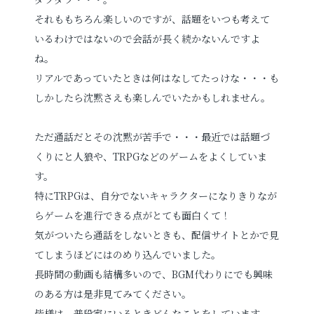
それももちろん楽しいのですが、話題をいつも考えて
いるわけではないので会話が長く続かないんですよ
お電話でのご連絡
ね。
TEL
0285-20-5870
リアルであっていたときは何はなしてたっけな・・・も
しかしたら沈黙さえも楽しんでいたかもしれません。
ただ通話だとその沈黙が苦手で・・・最近では話題づ
くりにと人狼や、TRPGなどのゲームをよくしていま
す。
特にTRPGは、自分でないキャラクターになりきりなが
らゲームを進行できる点がとても面白くて！
気がついたら通話をしないときも、配信サイトとかで見
てしまうほどにはのめり込んでいました。
長時間の動画も結構多いので、BGM代わりにでも興味
のある方は是非見てみてください。
皆様は、普段家にいるときどんなことをしています