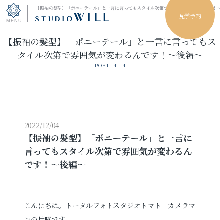
【振袖の髪型】「ポニーテール」と一言に言ってもスタイル次第で雰囲気が変わるんです！
見学予約
【振袖の髪型】「ポニーテール」と一言に言ってもス
トップページ
タイル次第で雰囲気が変わるんです！～後編～
POST-14114
振袖フォト
キッズ＆ファミリーフォト
ウェディングフォト
2022/12/04
【振袖の髪型】「ポニーテール」と一言に
言ってもスタイル次第で雰囲気が変わるん
振袖レンタル
卒業袴レンタル
です！～後編～
男性袴レンタル
レンタルスタジオ
こんにちは。トータルフォトスタジオトマト カメラマ
その他の撮影
ンの片野です。