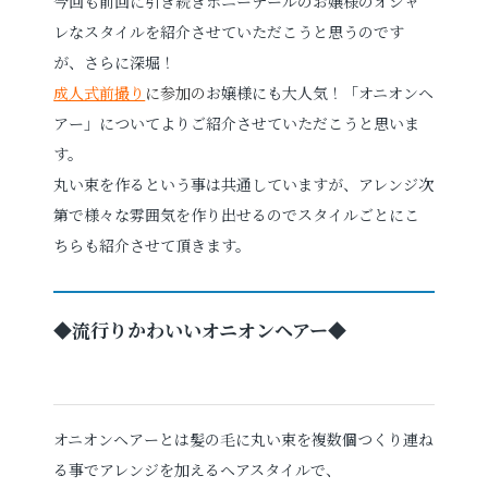
今回も前回に引き続きポニーテールのお嬢様のオシャ
レなスタイルを紹介させていただこうと思うのです
が、さらに深堀！
お電話でのご連絡
成人式前撮り
に参加の
お嬢様にも大人気！「オニオンヘ
TEL
0285-20-5870
アー」についてよりご紹介させていただこうと思いま
す。
丸い束を作るという事は共通していますが、アレンジ次
第で様々な雰囲気を作り出せるのでスタイルごとにこ
ちらも紹介させて頂きます。
◆流行りかわいいオニオンヘアー◆
オニオンヘアーとは髪の毛に丸い束を複数個つくり連ね
る事でアレンジを加えるヘアスタイルで、