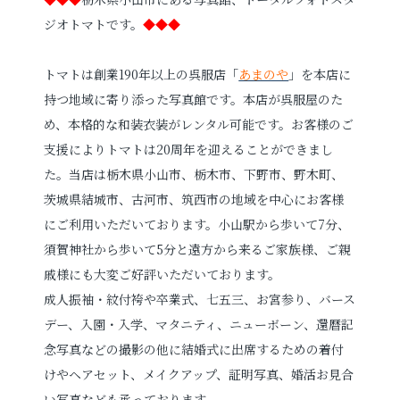
ジオトマトです。
◆◆◆
トマトは創業190年以上の呉服店「
あまのや
」を本店に
持つ地域に寄り添った写真館です。本店が呉服屋のた
め、本格的な和装衣装がレンタル可能です。お客様のご
支援によりトマトは20周年を迎えることができまし
た。当店は栃木県小山市、栃木市、下野市、野木町、
茨城県結城市、古河市、筑西市の地域を中心にお客様
にご利用いただいております。小山駅から歩いて7分、
須賀神社から歩いて5分と遠方から来るご家族様、ご親
戚様にも大変ご好評いただいております。
成人振袖・紋付袴や卒業式、七五三、お宮参り、バース
デー、入園・入学、マタニティ、ニューボーン、還暦記
念写真などの撮影の他に結婚式に出席するための着付
けやヘアセット、メイクアップ、証明写真、婚活お見合
い写真なども承っております。