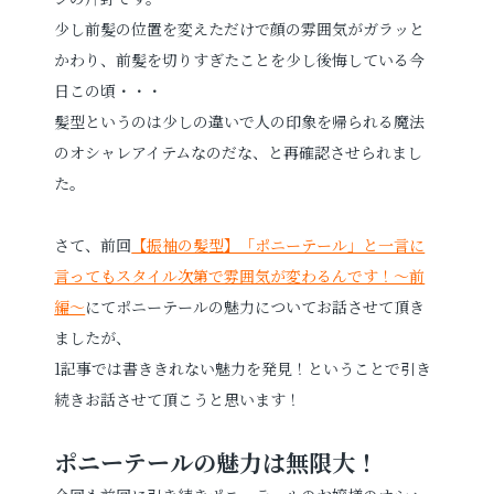
少し前髪の位置を変えただけで顔の雰囲気がガラッと
プロフィールフォト
婚活写真
かわり、前髪を切りすぎたことを少し後悔している今
日この頃・・・
証明写真
シニア・還暦写真
髪型というのは少しの違いで人の印象を帰られる魔法
のオシャレアイテムなのだな、と再確認させられまし
た。
さて、前回
【振袖の髪型】「ポニーテール」と一言に
言ってもスタイル次第で雰囲気が変わるんです！～前
見学予約
編～
にてポニーテールの魅力についてお話させて頂き
ましたが、
1記事では書ききれない魅力を発見！ということで引き
撮影予約
続きお話させて頂こうと思います！
ポニーテールの魅力は無限大！
お問い合わせ