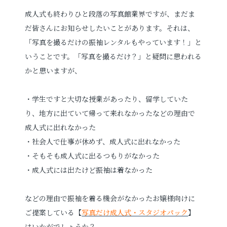
成人式も終わりひと段落の写真館業界ですが、まだま
プロフィールフォト
婚活写真
だ皆さんにお知らせしたいことがあります。それは、
「写真を撮るだけの振袖レンタルもやっています！」と
証明写真
シニア・還暦写真
いうことです。「写真を撮るだけ？」と疑問に思われる
かと思いますが、
・学生ですと大切な授業があったり、留学していた
り、地方に出ていて帰って来れなかったなどの理由で
成人式に出れなかった
見学予約
・社会人で仕事が休めず、成人式に出れなかった
・そもそも成人式に出るつもりがなかった
・成人式には出たけど振袖は着なかった
撮影予約
などの理由で振袖を着る機会がなかったお嬢様向けに
ご提案している【
写真だけ成人式・スタジオパック
】
お問い合わせ
はいかがでしょうか？