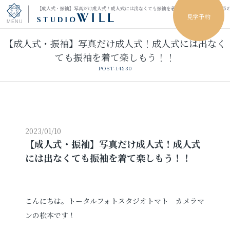
【成人式・振袖】写真だけ成人式！成人式には出なくても振袖を着て楽しもう！！｜小山市
見学予約
【成人式・振袖】写真だけ成人式！成人式には出なく
トップページ
ても振袖を着て楽しもう！！
POST-14530
振袖フォト
キッズ＆ファミリーフォト
ウェディングフォト
2023/01/10
【成人式・振袖】写真だけ成人式！成人式
には出なくても振袖を着て楽しもう！！
振袖レンタル
卒業袴レンタル
男性袴レンタル
レンタルスタジオ
こんにちは。トータルフォトスタジオトマト カメラマ
ンの松本です！
その他の撮影