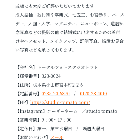
戚様にも大変ご好評いただいております。
成人振袖・紋付袴や卒業式、七五三、お宮参り、バース
デー、入園・入学、マタニティ、ニューボーン、還暦記
念写真などの撮影の他に結婚式に出席するための着付
けやヘアセット、メイクアップ、証明写真、婚活お見合
い写真なども承っております。
【会社名】トータルフォトスタジオトマト
【郵便番号】323-0024
【住所】栃木県小山市宮本町2-2-6
【電話番号】
0285-20-5870
/
0120-28-4010
【HP】
https://studio-tomato.com/
【Instagram】ユーザーネーム ／studio.tomato
【営業時間】9：00～17：00
【定休日】第一、第三水曜日 / 隔週火曜日
【お問い合わせ】
メール