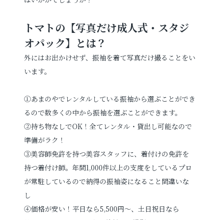
トマトの【写真だけ成人式・スタジ
お電話でのご連絡
オパック】とは？
TEL
0285-20-5870
外にはお出かけせず、振袖を着て写真だけ撮ることをい
います。
①あまのやでレンタルしている振袖から選ぶことができ
るので数多くの中から振袖を選ぶことができます。
②持ち物なしでOK！全てレンタル・貸出し可能なので
準備がラク！
③美容師免許を持つ美容スタッフに、着付けの免許を
持つ着付け師。年間1,000件以上の支度をしているプロ
が常駐しているので納得の振袖姿になること間違いな
し
④価格が安い！平日なら5,500円～、土日祝日なら