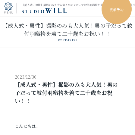
【成人式・男性】撮影のみも大人気！男の子だって紋付羽織袴を着て二十歳をお祝い！！｜
見学予約
【成人式・男性】撮影のみも大人気！男の子だって紋
トップページ
付羽織袴を着て二十歳をお祝い！！
POST-19197
振袖フォト
キッズ＆ファミリーフォト
ウェディングフォト
2023/12/30
【成人式・男性】撮影のみも大人気！男の
子だって紋付羽織袴を着て二十歳をお祝
振袖レンタル
卒業袴レンタル
い！！
男性袴レンタル
レンタルスタジオ
こんにちは。
その他の撮影