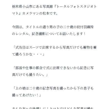
栃木県小山市にある写真館『トータルフォトスタジオト
プロフィールフォト
婚活写真
マト
』カメラマンの松本です。
証明写真
シニア・還暦写真
今回は、タイトルの通り男の子の二十歳の紋付羽織袴
のレンタル、記念撮影についてお話いたします！
「
式当日はスーツで出席するから写真だけでも着物を着
て撮ろうかな・・・」
見学予約
「部活や仕事の都合で式に出席できないから記念に写
真だけでも撮りたい。」
撮影予約
「上の娘は二十歳の記念写真を撮ったから下の息子も
撮ってあげたい！」
お問い合わせ
そんな方への後押しに！トマトではどんな写真が撮れ