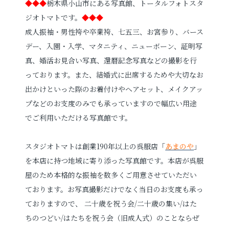
◆◆◆
栃木県小山市にある写真館、トータルフォトスタ
ジオトマトです。
◆◆◆
成人振袖・男性袴や卒業袴、七五三、お宮参り、バース
デー、入園・入学、マタニティ、ニューボーン、
証明写
真、婚活お見合い写真、
還暦記念写真などの撮影を行
っております。
また、結婚式に出席するためや大切なお
出かけといった際のお着付けやヘアセット、メイクアッ
プなどのお支度のみでも承っていますので幅広い用途
でご利用いただける写真館です。
スタジオトマトは創業190年以上の呉服店「
あまのや
」
を本店に持つ地域に寄り添った写真館です。本店が呉服
屋のため本格的な振袖を数多くご用意させていただい
ております。お写真撮影だけでなく当日のお支度も承っ
ておりますので、 二十歳を祝う会/二十歳の集い/はた
ちのつどい/はたちを祝う会（旧成人式）のことならぜ