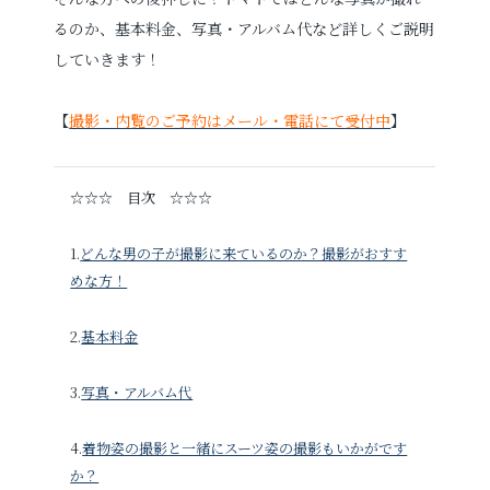
るのか、基本料金、写真・アルバム代など詳しくご説明
していきます！
お電話でのご連絡
TEL
0285-20-5870
【
撮影・内覧のご予約はメール・電話にて受付中
】
☆☆☆ 目次 ☆☆☆
1.
どんな男の子が撮影に来ているのか？撮影がおすす
めな方！
2.
基本料金
3.
写真・アルバム代
4.
着物姿の撮影と一緒にスーツ姿の撮影もいかがです
か？