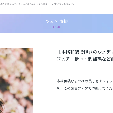
繍襟など細かいディテールのあしらいにも注目を｜小山市のフォトスタジオ
フェア情報
FAIR
洋装スタジオ
【本格和装で憧れのウェデ
フェア｜掛下・刺繍襟など
ソロウェディング
ブライダルフェア
本格和装ならではの美しさやフィッ
を、この試着フェアで体感してくだ
スタジオWILLについて
よくあるご質問