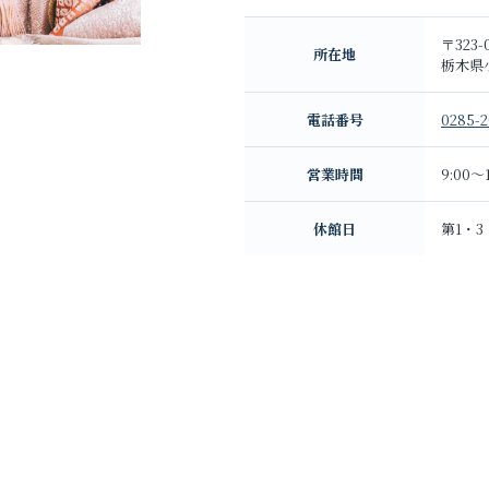
お問い合わせ
〒323-
所在地
栃木県小
お電話でのご連絡
電話番号
0285-2
TEL
0285-20-5870
営業時間
9:00～1
休館日
第1・