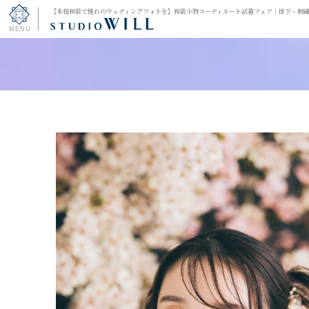
【本格和装で憧れのウェディングフォトを】和装小物コーディネート試着フェア｜掛下・刺
トップページ
コース一覧
和装スタジオ
和装＆洋装スタジオ
キャンペーン
デザインアルバム
お渡しまでの流れ