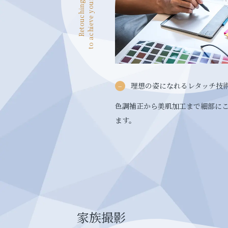
to achieve your ideal look
理想の姿になれるレタッチ技
色調補正から美肌加工まで細部に
ます。
家族撮影