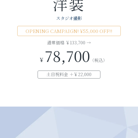
洋装
お問い合わせ
スタジオ撮影
OPENING CAMPAIGN! ¥55,000 OFF!!
お電話でのご連絡
TEL
0285-20-5870
通常価格 ￥133,700 →
78,700
¥
（税込）
土日祝料金 ＋￥22,000