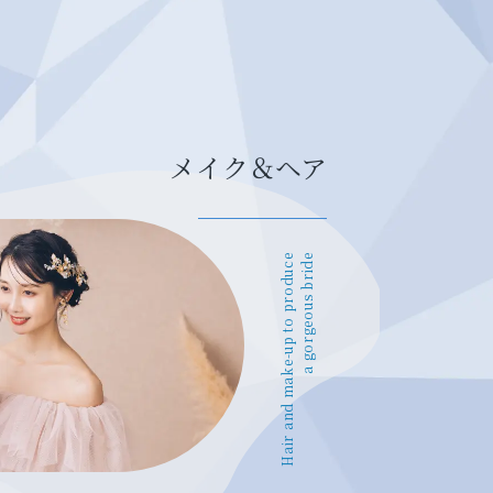
メイク＆ヘア
Hair and make-up to produce
a gorgeous bride