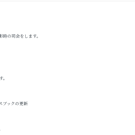
影時の司会をします。
す。
スブックの更新
。