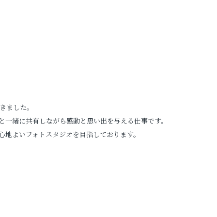
婚活写真
シニア・還暦写真
。
。
できました。
と一緒に共有しながら感動と思い出を与える仕事です。
心地よいフォトスタジオを目指しております。
見学予約
撮影予約