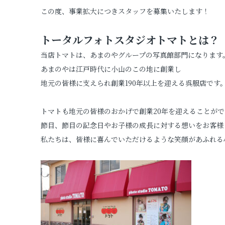
この度、事業拡大につきスタッフを募集いたします！
プロフィールフォト
トータルフォトスタジオトマトとは？
証明写真
当店トマトは、あまのやグループの写真館部門になります
あまのやは江戸時代に小山のこの地に創業し
地元の皆様に支えられ創業190年以上を迎える呉服店です
トマトも地元の皆様のおかげで創業20年を迎えることが
節目、節目の記念日やお子様の成長に対する想いをお客様
私たちは、皆様に喜んでいただけるような笑顔があふれる