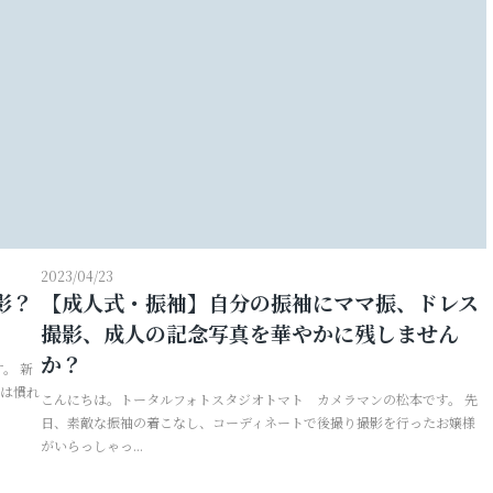
婚活写真
シニア・還暦写真
2023/04/23
影？
【成人式・振袖】自分の振袖にママ振、ドレス
見学予約
撮影、成人の記念写真を華やかに残しません
か？
。 新
には慣れ
こんにちは。トータルフォトスタジオトマト カメラマンの松本です。 先
日、素敵な振袖の着こなし、コーディネートで後撮り撮影を行ったお嬢様
撮影予約
がいらっしゃっ...