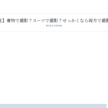
性】着物で撮影？スーツで撮影？せっかくなら両方で撮
POST-15998
卒業袴レンタル
レンタルスタジオ