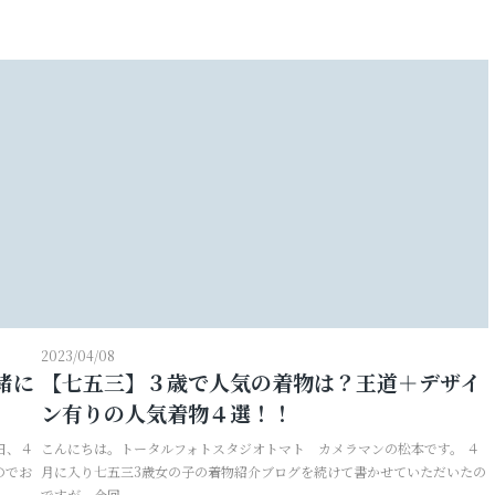
2023/04/08
緒に
【七五三】３歳で人気の着物は？王道＋デザイ
ン有りの人気着物４選！！
日、４
こんにちは。トータルフォトスタジオトマト カメラマンの松本です。 ４
のでお
月に入り七五三3歳女の子の着物紹介ブログを続けて書かせていただいたの
ですが、今回...