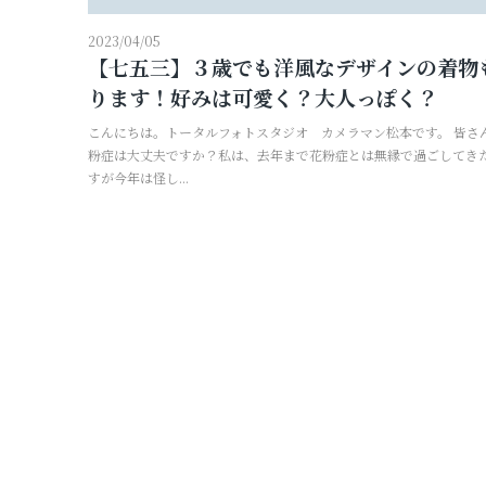
2023/04/05
【七五三】３歳でも洋風なデザインの着物
ります！好みは可愛く？大人っぽく？
こんにちは。トータルフォトスタジオ カメラマン松本です。 皆さ
粉症は大丈夫ですか？私は、去年まで花粉症とは無縁で過ごしてき
すが今年は怪し...