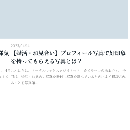
2023/04/14
様気
【婚活・お見合い】プロフィール写真で好印象
を持ってもらえる写真とは？
。 4月
こんにちは。トータルフォトスタジオトマト カメラマンの松本です。 今
なイメ
回は、婚活・お見合い写真を撮影し写真を選んでいるときによく相談され
ることを写真館...