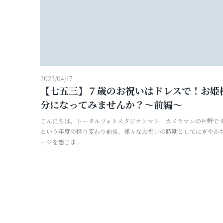
2023/04/17
【七五三】７歳のお祝いはドレスで！お姫
分になってみませんか？～前編～
こんにちは。トータルフォトスタジオトマト カメラマンの片野です
という年度の移り変わり前後、様々なお祝いの時期としてにぎやか
ージを感じま...