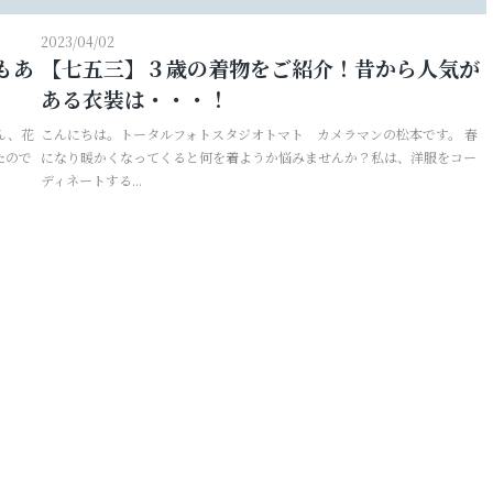
2023/04/02
もあ
【七五三】３歳の着物をご紹介！昔から人気が
ある衣装は・・・！
ん、花
こんにちは。トータルフォトスタジオトマト カメラマンの松本です。 春
たので
になり暖かくなってくると何を着ようか悩みませんか？私は、洋服をコー
ディネートする...