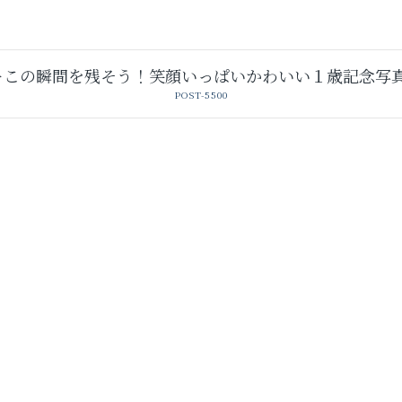
この瞬間を残そう！笑顔いっぱいかわいい１歳記念写真 [20
POST-5500
卒業袴レンタル
レンタルスタジオ