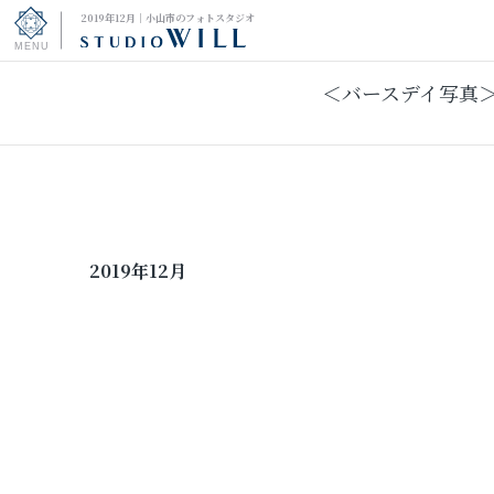
2019年12月｜小山市のフォトスタジオ
＜バースデイ写真＞
トップページ
振袖フォト
キッズ＆ファミリーフォト
2019年12月
ウェディングフォト
振袖レンタル
男性袴レンタル
その他の撮影