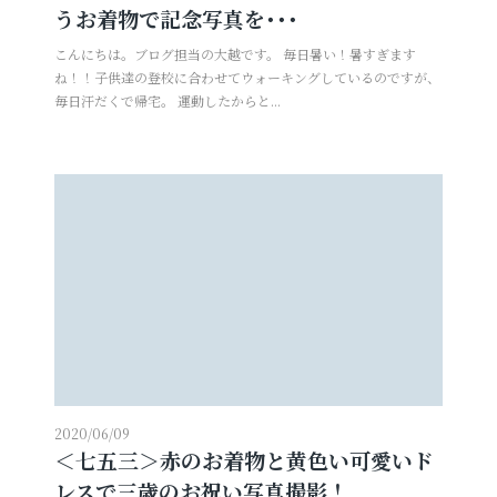
うお着物で記念写真を･･･
こんにちは。ブログ担当の大越です。 毎日暑い！暑すぎます
ね！！子供達の登校に合わせてウォーキングしているのですが、
毎日汗だくで帰宅。 運動したからと...
2020/06/09
＜七五三＞赤のお着物と黄色い可愛いド
レスで三歳のお祝い写真撮影！