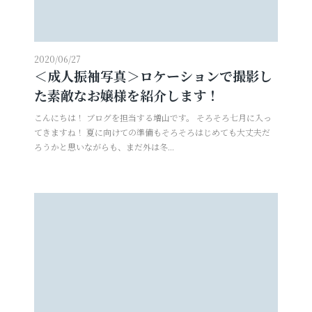
お電話でのご連絡
2020/06/27
TEL
0285-20-5870
＜成人振袖写真＞ロケーションで撮影し
た素敵なお嬢様を紹介します！
こんにちは！ ブログを担当する増山です。 そろそろ七月に入っ
てきますね！ 夏に向けての準備もそろそろはじめても大丈夫だ
ろうかと思いながらも、まだ外は冬...