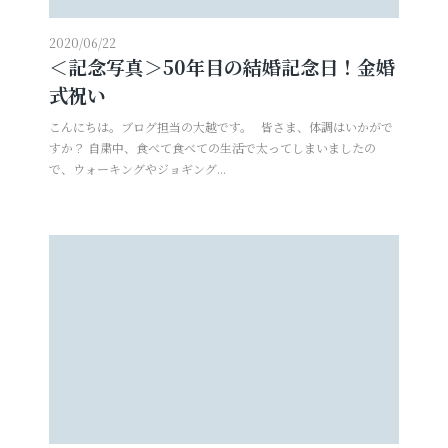
2020/06/22
＜記念写真＞50年目の結婚記念日！金婚
式祝い
こんにちは。ブログ担当の大越です。 皆さま、体調はいかがで
すか？ 自粛中、食べて食べての生活で太ってしまいましたの
で、ウォーキングやジョギング...