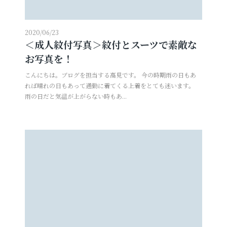
2020/06/23
＜成人紋付写真＞紋付とスーツで素敵な
お写真を！
こんにちは。ブログを担当する高見です。 今の時期雨の日もあ
れば晴れの日もあって通勤に着てくる上着をとても迷います。
雨の日だと気温が上がらない時もあ...