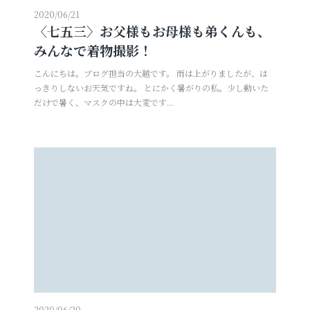
2020/06/21
〈七五三〉お父様もお母様も弟くんも、
みんなで着物撮影！
こんにちは。ブログ担当の大越です。 雨は上がりましたが、は
っきりしないお天気ですね。 とにかく暑がりの私。少し動いた
だけで暑く、マスクの中は大変です...
2020/06/20