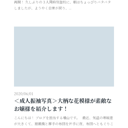
再開！ 久しぶりの３人同時刻登校に、朝はちょっぴりバタバタ
しましたが、ようやく日常が戻り、...
2020/06/01
＜成人振袖写真＞大柄な花模様が素敵な
お嬢様を紹介します！
こんにちは！ ブログを担当する増山です。 最近、気温の寒暖差
が大きくて、扇風機と厚手の布団を片手に夜、布団へともぐりこ