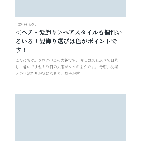
プロフィールフォト
婚活写真
2020/06/29
証明写真
シニア・還暦写真
＜ヘア・髪飾り＞ヘアスタイルも個性い
ろいろ！髪飾り選びは色がポイントで
す！
こんにちは。ブログ担当の大越です。 今日は久しぶりの日差
し！暑いですね！昨日の大雨がウソのようです。 今朝、洗濯モ
ノの生乾き臭が気になると、息子が言...
見学予約
撮影予約
お問い合わせ