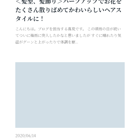
＜髪型、髪飾り＞ハーフアップでお花を
たくさん散りばめてかわいらしいヘアス
タイルに！
こんにちは。ブログを担当する高見です。 この頃雨の日が続い
てついに梅雨に突入したかなと思いましたが すぐに晴れたり気
温がグーンと上がったりで体調を崩...
2020/06/14