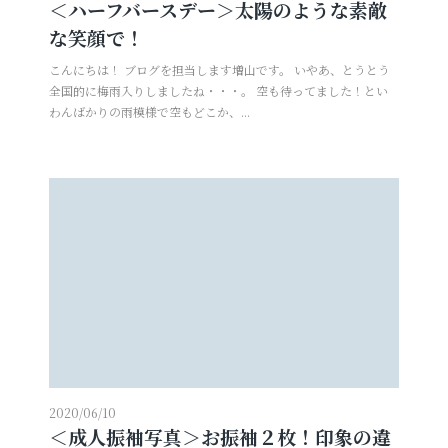
＜ハーフバースデー＞太陽のような素敵
な笑顔で！
こんにちは！ ブログを担当します増山です。 いやあ、とうとう
全国的に梅雨入りしましたね・・・。 空も待ってました！とい
わんばかりの雨模様で空もどこか、...
2020/06/10
＜成人振袖写真＞お振袖２枚！印象の違