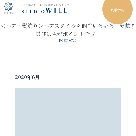
2020年6月｜小山市のフォトスタジオ
見学予約
＜ヘア・髪飾り＞ヘアスタイルも個性いろいろ！髪飾り
トップページ
選びは色がポイントです！
POST-6721
振袖フォト
キッズ＆ファミリーフォト
ウェディングフォト
2020年6月
振袖レンタル
卒業袴レンタル
男性袴レンタル
レンタルスタジオ
その他の撮影