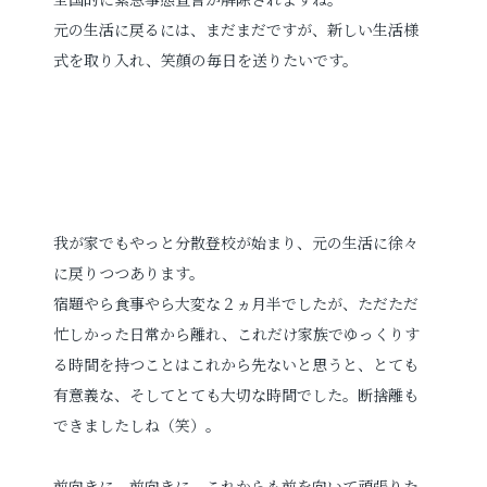
元の生活に戻るには、まだまだですが、新しい生活様
プロフィールフォト
婚活写真
式を取り入れ、笑顔の毎日を送りたいです。
証明写真
シニア・還暦写真
我が家でもやっと分散登校が始まり、元の生活に徐々
に戻りつつあります。
見学予約
宿題やら食事やら大変な２ヵ月半でしたが、ただただ
忙しかった日常から離れ、これだけ家族でゆっくりす
る時間を持つことはこれから先ないと思うと、とても
撮影予約
有意義な、そしてとても大切な時間でした。断捨離も
できましたしね（笑）。
お問い合わせ
前向きに、前向きに、これからも前を向いて頑張りた