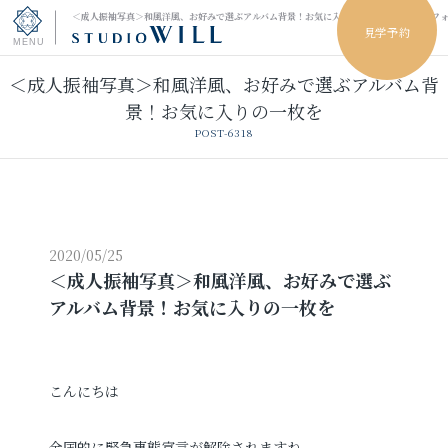
＜成人振袖写真＞和風洋風、お好みで選ぶアルバム背景！お気に入りの一枚を｜小山市のフ
見学予約
＜成人振袖写真＞和風洋風、お好みで選ぶアルバム背
トップページ
景！お気に入りの一枚を
POST-6318
振袖フォト
キッズ＆ファミリーフォト
ウェディングフォト
2020/05/25
＜成人振袖写真＞和風洋風、お好みで選ぶ
アルバム背景！お気に入りの一枚を
振袖レンタル
卒業袴レンタル
男性袴レンタル
レンタルスタジオ
こんにちは
その他の撮影
全国的に緊急事態宣言が解除されますね。