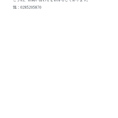
℡：0285205870